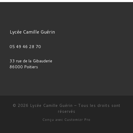
Lycée Camille Guérin
05 49 46 28 70
33 rue de la Gibauderie
86000 Poitiers
© 2026
Lycée Camille Guérin
–
Tous les droits sont
réservés
Conçu avec
Customizr Pro