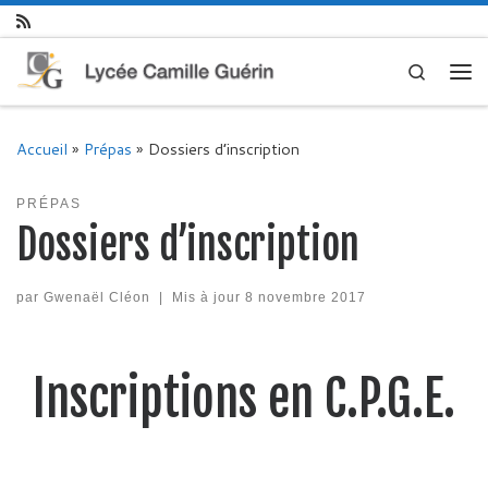
Skip to content
Search
Me
Accueil
»
Prépas
»
Dossiers d’inscription
PRÉPAS
Dossiers d’inscription
par
Gwenaël Cléon
|
Mis à jour
8 novembre 2017
Inscriptions en C.P.G.E.