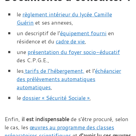
le
règlement intérieur du lycée Camille
Guérin
et ses annexes,
un descriptif de l’
équipement fourni
en
résidence et du
cadre de vie
,
une
présentation du foyer socio-éducatif
des C.P.G.E.,
les
tarifs de l’hébergement,
et l’
échéancier
des prélèvements automatiques
automatiques
,
le
dossier « Sécurité Sociale »
,
Enfin,
il est indispensable
de s’être procuré, selon
le cas, les
œuvres au programme des classes
préparatoires scientifiques
et
d’avoir lu ces œuvres