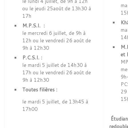
le lundi 4 juillet, de 9h à 12h
mar
ou le jeudi 25août de 13h30 à
15
17h
Kh
M.P.S.I. :
mar
le mercredi 6 juillet, de 9h à
14
12h ou le vendredi 26 août de
M.P
9h à 12h30
et 
P.C.S.I. :
MP
le mardi 5 juillet de 14h30 à
mer
17h ou le vendredi 26 août de
9h
9h à 12h30
PCS
Toutes filières :
29 
15
le mardi 5 juillet, de 13h45 à
17h00
Étudian
redoubl