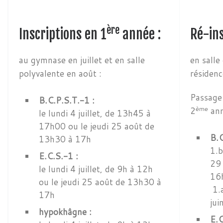
ère
Inscriptions en 1
année :
Ré-ins
au gymnase en juillet et en salle
en salle
polyvalente en août :
résiden
Passage
B.C.P.S.T.-1 :
ème
2
ann
le lundi 4 juillet, de 13h45 à
17h00 ou le jeudi 25 août de
B.C
13h30 à 17h
1.b
E.C.S.-1 :
29 
le lundi 4 juillet, de 9h à 12h
16
ou le jeudi 25 août de 13h30 à
1.a
17h
jui
hypokhâgne :
E.C