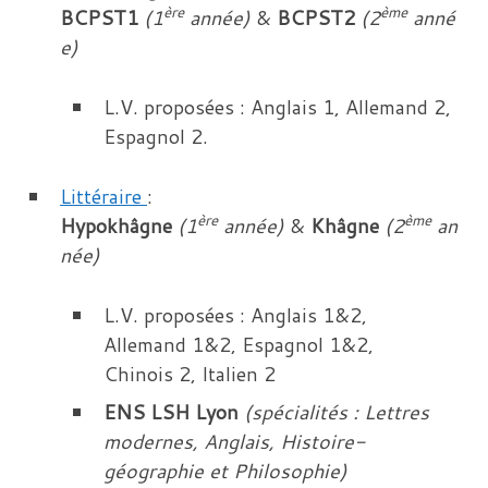
ère
ème
BCPST1
(1
année)
&
BCPST2
(2
anné
e)
L.V. proposées : Anglais 1, Allemand 2,
Espagnol 2.
Littéraire
:
ère
ème
Hypokhâgne
(1
année)
&
Khâgne
(2
an
née)
L.V. proposées : Anglais 1&2,
Allemand 1&2, Espagnol 1&2,
Chinois 2, Italien 2
ENS LSH Lyon
(spécialités : Lettres
modernes,
Anglais, Histoire-
géographie et Philosophie)