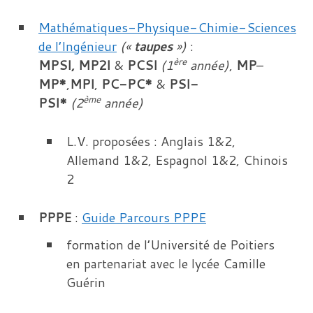
Mathématiques-Physique-Chimie-Sciences
de l’Ingénieur
(«
taupes
»)
:
ère
MPSI, MP2I
&
PCSI
(1
année)
,
MP
–
MP*
,
MPI
,
PC-PC*
&
PSI-
ème
PSI*
(2
année)
L.V. proposées : Anglais 1&2,
Allemand 1&2, Espagnol 1&2, Chinois
2
PPPE
:
Guide Parcours PPPE
formation de l’Université de Poitiers
en partenariat avec le lycée Camille
Guérin