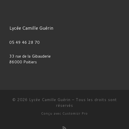
Lycée Camille Guérin
05 49 46 28 70
33 rue de la Gibauderie
86000 Poitiers
© 2026
Lycée Camille Guérin
–
Tous les droits sont
réservés
Conçu avec
Customizr Pro