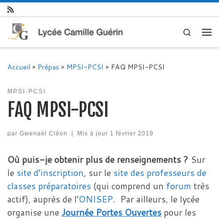
Skip to content
Search
Me
Accueil
»
Prépas
»
MPSI-PCSI
»
FAQ MPSI-PCSI
MPSI-PCSI
FAQ MPSI-PCSI
par
Gwenaël Cléon
|
Mis à jour
1 février 2019
Où puis-je obtenir plus de renseignements ?
Sur
le
site d’inscription
, sur le
site des professeurs de
classes préparatoires
(qui comprend un
forum
très
actif), auprès de l’
ONISEP
. Par ailleurs, le lycée
organise une
Journée Portes Ouvertes
pour les