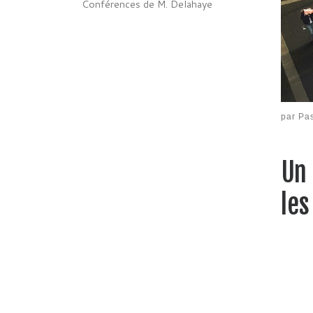
Conférences de M. Delahaye
par
Pa
Un 
les