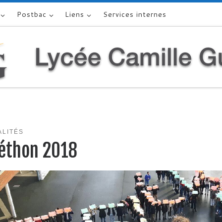
Postbac
Liens
Services internes
ALITÉS
léthon 2018