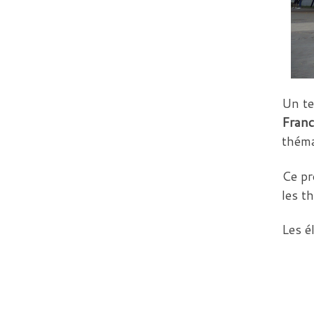
Un te
Franc
théma
Ce pr
les 
Les é