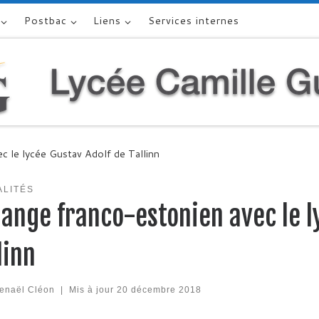
Postbac
Liens
Services internes
c le lycée Gustav Adolf de Tallinn
ALITÉS
ange franco-estonien avec le l
linn
enaël Cléon
|
Mis à jour
20 décembre 2018