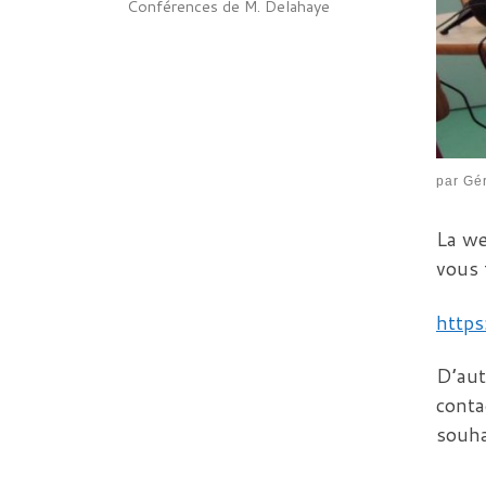
Conférences de M. Delahaye
par
Gé
La we
vous 
https
D’aut
conta
souha