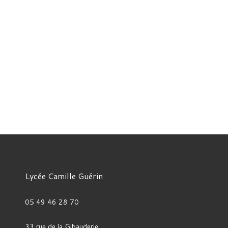
Lycée Camille Guérin
05 49 46 28 70
33 rue de la Gibauderie