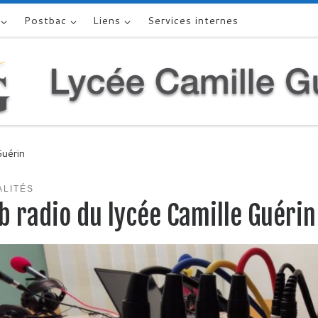
Postbac
Liens
Services internes
Guérin
ALITÉS
 radio du lycée Camille Guérin