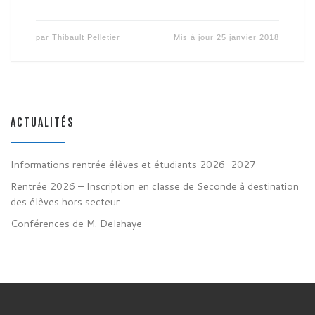
par
Thibault Pelletier
Mis à jour
25 janvier 2018
ACTUALITÉS
Informations rentrée élèves et étudiants 2026-2027
Rentrée 2026 – Inscription en classe de Seconde à destination
des élèves hors secteur
Conférences de M. Delahaye