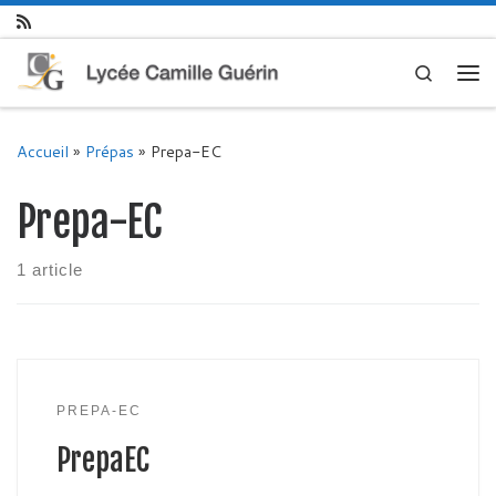
Skip to content
Search
Me
Accueil
»
Prépas
»
Prepa-EC
Prepa-EC
1 article
PREPA-EC
PrepaEC